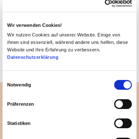
Das CARE-Projekt wird mit lokalen Partnerorganisationen
umgesetzt. Es holt Frauen aus der Armut. Foto: CARE
Wir verwenden Cookies!
Sie wollen den Menschen in
Wir nutzen Cookies auf unserer Website. Einige von
ihnen sind essenziell, während andere uns helfen, diese
Burkina Faso helfen?
Website und Ihre Erfahrung zu verbessern.
Datenschutzerklärung
Dann unterstützen Sie den Einsatz von
CARE mit einer Spende!
Einwilligungsauswahl
Notwendig
Präferenzen
Statistiken