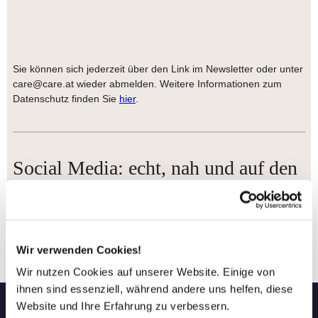
Sie können sich jederzeit über den Link im Newsletter oder unter
care@care.at wieder abmelden. Weitere Informationen zum
Datenschutz finden Sie
hier
.
Social Media: echt, nah und auf den
Punkt!
✓ Authentizität statt Hochglanz ✓ Wirkung statt
Mitleid ✓ Kontext statt Schlagzeile ✓ Von Mensch
Wir verwenden Cookies!
zu Mensch statt von Retter zu Opfer ✓
Geschichten, die berühren – nicht weil sie
Wir nutzen Cookies auf unserer Website. Einige von
dramatisch sind, sondern weil sie echt sind. Ich
ihnen sind essenziell, während andere uns helfen, diese
möchte euch folgen:
Website und Ihre Erfahrung zu verbessern.