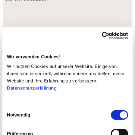
Wir verwenden Cookies!
Sie können sich jederzeit über den Link im Newsletter oder unter
Wir nutzen Cookies auf unserer Website. Einige von
care@care.at wieder abmelden. Weitere Informationen zum
ihnen sind essenziell, während andere uns helfen, diese
Datenschutz finden Sie
hier
.
Website und Ihre Erfahrung zu verbessern.
Datenschutzerklärung
Social Media: echt, nah und auf den
Einwilligungsauswahl
Notwendig
Punkt!
✓ Authentizität statt Hochglanz ✓ Wirkung statt
Präferenzen