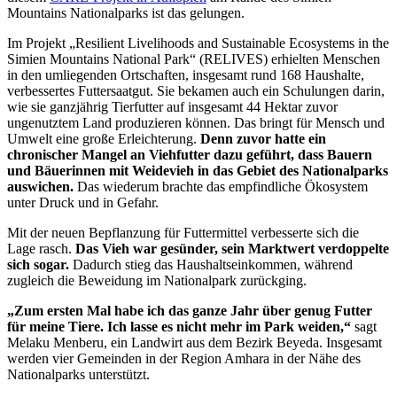
Mountains Nationalparks ist das gelungen.
Im Projekt „Resilient Livelihoods and Sustainable Ecosystems in the
Simien Mountains National Park“ (RELIVES) erhielten Menschen
in den umliegenden Ortschaften, insgesamt rund 168 Haushalte,
verbessertes Futtersaatgut. Sie bekamen auch ein Schulungen darin,
wie sie ganzjährig Tierfutter auf insgesamt 44 Hektar zuvor
ungenutztem Land produzieren können. Das bringt für Mensch und
Umwelt eine große Erleichterung.
Denn zuvor hatte ein
chronischer Mangel an Viehfutter dazu geführt, dass Bauern
und Bäuerinnen mit Weidevieh in das Gebiet des Nationalparks
auswichen.
Das wiederum brachte das empfindliche Ökosystem
unter Druck und in Gefahr.
Mit der neuen Bepflanzung für Futtermittel verbesserte sich die
Lage rasch.
Das Vieh war gesünder, sein Marktwert verdoppelte
sich sogar.
Dadurch stieg das Haushaltseinkommen, während
zugleich die Beweidung im Nationalpark zurückging.
„Zum ersten Mal habe ich das ganze Jahr über genug Futter
für meine Tiere. Ich lasse es nicht mehr im Park weiden,“
sagt
Melaku Menberu, ein Landwirt aus dem Bezirk Beyeda. Insgesamt
werden vier Gemeinden in der Region Amhara in der Nähe des
Nationalparks unterstützt.