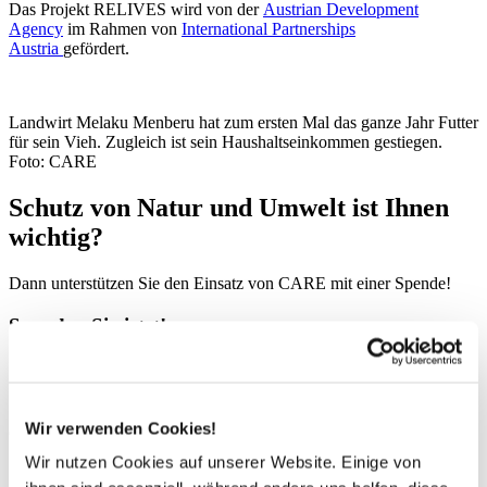
Das Projekt RELIVES wird von der
Austrian Development
Agency
im Rahmen
von
International Partnerships
Austria
gefördert.
Landwirt Melaku Menberu hat zum ersten Mal das ganze Jahr Futter
für sein Vieh. Zugleich ist sein Haushaltseinkommen gestiegen.
Foto: CARE
Schutz von Natur und Umwelt ist Ihnen
wichtig?
Dann unterstützen Sie den Einsatz von CARE mit einer Spende!
Spenden Sie jetzt!
50
€
100
€
180
€
Wir verwenden Cookies!
Custom amount in €
Wir nutzen Cookies auf unserer Website. Einige von