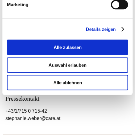
Marketing
Spenden für die Katastrophenhilfe werden dringend
benötigt:
CARE Österreich Spendenkonto IBAN: AT77 6000 0000
0123 6000 oder
online
Details zeigen
Alle zulassen
Auswahl erlauben
©
Alle ablehnen
Stephanie Weber
Pressekontakt
+43/1/715 0 715-42
stephanie.weber@care.at