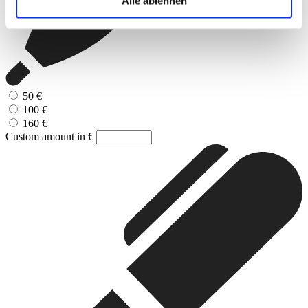
Alle ablehnen
50
€
100
€
160
€
Custom amount in €