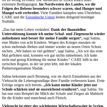
extremen Bedingungen.
Im Nordwesten des Landes, wo die
Folgen des Bebens besonders schwer waren, sind Hunger und
Mangel weit verbreitet.
Viele Familien kämpfen ums Überleben.
CARE und die
Europäische Union
leisten dringend benötigte
Nothilfe.
„Das hat mein Leben verändert.
Dank der finanziellen
Unterstützung konnte ich meine Schaf- und Ziegenzucht wieder
aufnehmen und besser für meine Familie sorgen“,
sagt Salma,
eine Mutter von acht Kindern. Wegen des Krieges mussten sie
schon mehrmals fliehen und immer wieder an neuen Orten Schutz
suchen. „Wir haben so viel gelitten“, sagt Salma. „Als wir das erste
Mal geflohen sind, konnten wir gar nichts mitnehmen. Ich hatte
nicht mal genug Kleidung für meine Kinder.“ CARE hilft in der
syrischen Region, in der sie jetzt lebt, mit der lokalen
Partnerorganisation Shafak.
Salma bekommt auch Beratung, wie sie durch Einnahmen aus der
Viehzucht die Lebensgrundlage ihrer Familie verbessern kann. Erste
Erfolge zeigen sich bereits.
„Ich kann meine Kinder jetzt zur
Schule schicken und sie ausreichend ernähren“,
sagt Salma. Sie
hat nun zum Beispiel die Milch der Schafe und Ziegen als Mahlzeit
für die Kinder und manchmal auch Fleisch.
Viehzucht ist einer der wichtigsten Wirtschaftszweige in Syrien,