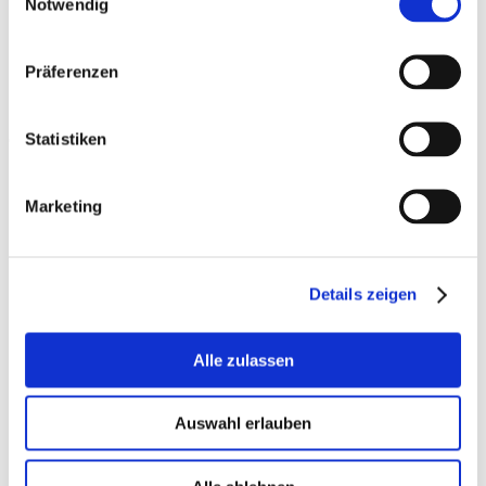
Notwendig
Spenden Sie jetzt!
Präferenzen
50
€
100
€
160
€
Statistiken
Custom amount in €
Marketing
Details zeigen
Alle zulassen
Auswahl erlauben