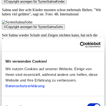
©
Copyright anzeigen für 'SyrienSalmaKinder
Salma und ihre acht Kinder mussten schon mehrmals fliehen. "Wir
haben viel gelitten", sagt sie. Foto: 4K International
©
Copyright anzeigen für 'SyrienSalmaSohn
Seit Salma wieder Schafe und Ziegen züchten kann, hat sich die
Ernährung der Kinder verbessert. Sie bekommen Milch zu trinken
und manchmal auch Fleisch zu essen. Foto: 4K International
©
Copyright anzeigen für 'SyrienSalmaShafak
Wir verwenden Cookies!
Salma (l.) mit einer Mitarbeiterin der lokalen Partnerorganisation
Wir nutzen Cookies auf unserer Website. Einige von
Shafak, mit der CARE in Syrien vor Ort Hilfe leistet. Foto: 4K
International
ihnen sind essenziell, während andere uns helfen, diese
Website und Ihre Erfahrung zu verbessern.
Sie möchten Familien in Not in Syrien
Datenschutzerklärung
unterstützen?
Helfen Sie mit einer Spende! CARE hilft mit Partnern direkt vor
Einwilligungsauswahl
Ort.