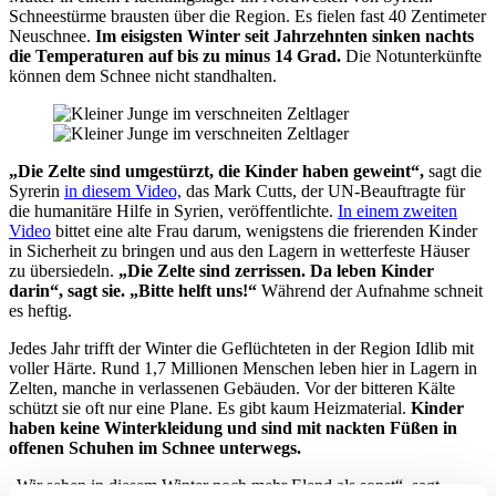
Schneestürme brausten über die Region. Es fielen fast 40 Zentimeter
Neuschnee.
Im eisigsten Winter seit Jahrzehnten sinken nachts
die Temperaturen auf bis zu minus 14 Grad.
Die Notunterkünfte
können dem Schnee nicht standhalten.
„Die Zelte sind umgestürzt, die Kinder haben geweint“,
sagt die
Syrerin
in diesem Video,
das Mark Cutts, der UN-Beauftragte für
die humanitäre Hilfe in Syrien, veröffentlichte.
In einem zweiten
Video
bittet eine alte Frau darum, wenigstens die frierenden Kinder
in Sicherheit zu bringen und aus den Lagern in wetterfeste Häuser
zu übersiedeln.
„Die Zelte sind zerrissen. Da leben Kinder
darin“, sagt sie. „Bitte helft uns!“
Während der Aufnahme schneit
es heftig.
Jedes Jahr trifft der Winter die Geflüchteten in der Region Idlib mit
voller Härte. Rund 1,7 Millionen Menschen leben hier in Lagern in
Zelten, manche in verlassenen Gebäuden. Vor der bitteren Kälte
schützt sie oft nur eine Plane. Es gibt kaum Heizmaterial.
Kinder
haben keine Winterkleidung und sind mit nackten Füßen in
offenen Schuhen im Schnee unterwegs.
„Wir sehen in diesem Winter noch mehr Elend als sonst“, sagt